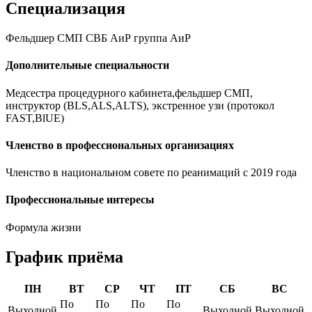
Специализация
Фельдшер СМП СВБ АиР группа АиР
Дополнительные специальности
Медсестра процедурного кабинета,фельдшер СМП,
инструктор (BLS,ALS,ALTS), экстренное узи (протокол
FAST,BlUE)
Членство в профессиональных организациях
Членство в национальном совете по реанимаций с 2019 года
Профессиональные интересы
Формула жизни
График приёма
ПН
ВТ
СР
ЧТ
ПТ
СБ
ВС
По
По
По
По
Выходной
Выходной
Выходной