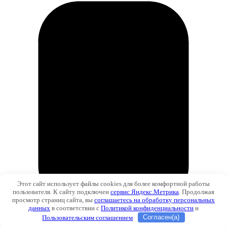
Этот сайт использует файлы cookies для более комфортной работы
пользователя. К сайту подключен
сервис Яндекс.Метрика
. Продолжая
просмотр страниц сайта, вы
соглашаетесь на обработку персональных
данных
в соответствии с
Политикой конфиденциальности
и
Пользовательским соглашением
Согласен(а)
Звонок